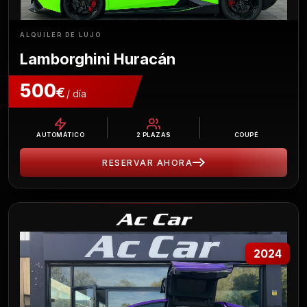
ALQUILER DE LUJO
Lamborghini Huracán
500
€
/ día
AUTOMÁTICO
2
PLAZAS
COUPÉ
RESERVAR AHORA
2024