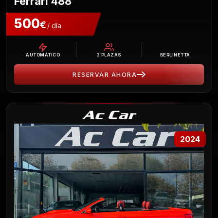
Ferrari 488
500
€
/ día
AUTOMÁTICO
2
PLAZAS
BERLINETTA
RESERVAR AHORA
2024